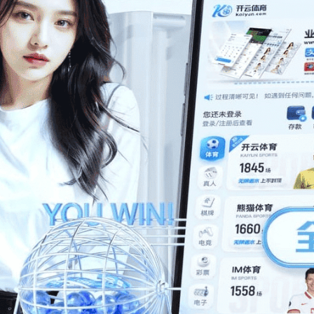
大众娱乐: Akira-Seiki
<
1
...
7
8
9
10
>
前往
页
备
大众娱乐 资讯
境
公司大众娱乐
间
行业大众娱乐
间
常见问题
床车间
设备