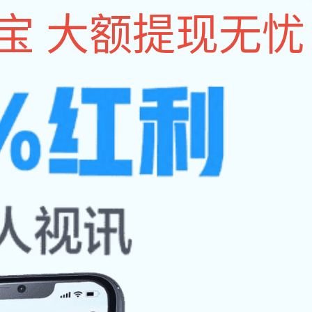
中文版 | English
大众娱乐 资讯
人力资源
合作伙伴
联系大众娱乐
大众娱乐: 后加工设备
检测设备
大众娱乐: 滚动磨车间